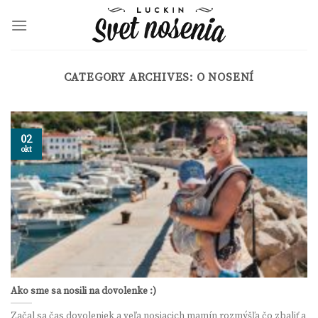
Skip
to
content
CATEGORY ARCHIVES:
O NOSENÍ
02
okt
Ako sme sa nosili na dovolenke :)
Začal sa čas dovoleniek a veľa nosiacich mamín rozmýšľa čo zbaliť a