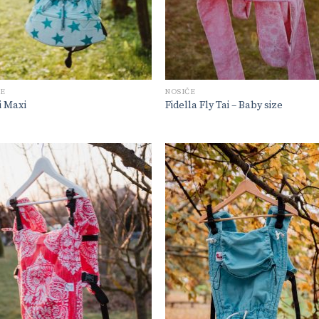
ČE
NOSIČE
i Maxi
Fidella Fly Tai – Baby size