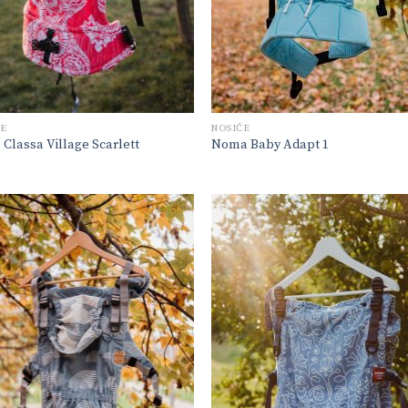
ČE
NOSIČE
Classa Village Scarlett
Noma Baby Adapt 1